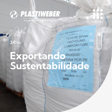
MENU
PT
EN
24
fev
ES
Exportando
Sustentabilidade